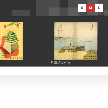
S
M
L
常滑絵はがき